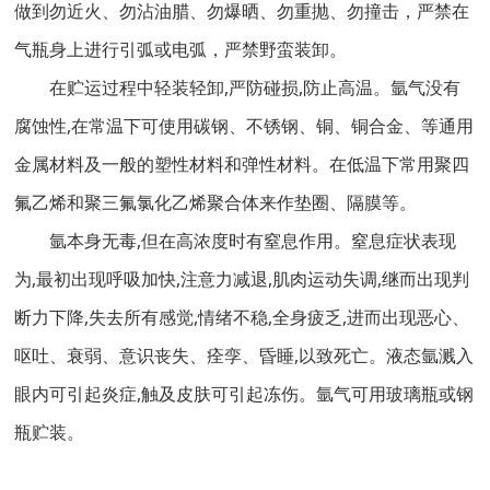
做到勿近火、勿沾油腊、勿爆晒、勿重抛、勿撞击，严禁在
气瓶身上进行引弧或电弧，严禁野蛮装卸。
在贮运过程中轻装轻卸,严防碰损,防止高温。氩气没有
腐蚀性,在常温下可使用碳钢、不锈钢、铜、铜合金、等通用
金属材料及一般的塑性材料和弹性材料。在低温下常用聚四
氟乙烯和聚三氟氯化乙烯聚合体来作垫圈、隔膜等。
氩本身无毒,但在高浓度时有窒息作用。窒息症状表现
为,最初出现呼吸加快,注意力减退,肌肉运动失调,继而出现判
断力下降,失去所有感觉,情绪不稳,全身疲乏,进而出现恶心、
呕吐、衰弱、意识丧失、痊孪、昏睡,以致死亡。液态氩溅入
眼内可引起炎症,触及皮肤可引起冻伤。氩气可用玻璃瓶或钢
瓶贮装。