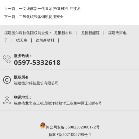
上一篇：
一文详解新一代显示屏OLED生产技术
下一篇：
二氧化碳气体钢瓶使用安全
福建德尔科技集团权属企业：
龙氟新材料
龙德新能源
福建天甫电
子
德天宸
德旭新材料
服务热线：
0597-5332618
版权所有
福建德尔科技股份有限公司
联系地址：
福建省龙岩市上杭县蛟洋镇蛟洋工业集中区工业路6号
闽公网安备 35082302000172号
闽ICP备2021002793号-1